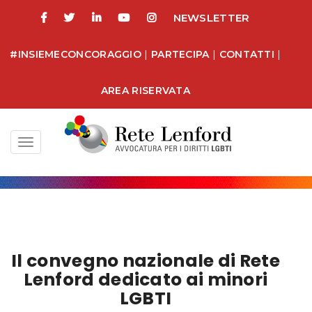
NEWSLETTER
#INSIEMECONCORAGGIO
|
PARTECIPA
|
CONTATTI
|
AREA RISERVATA
Toggle
navigation
Il convegno nazionale di Rete
Lenford dedicato ai minori
LGBTI