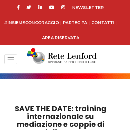
NEWSLETTER
#INSIEMECONCORAGGIO
|
PARTECIPA
|
CONTATTI
|
AREA RISERVATA
Toggle
navigation
SAVE THE DATE: training
internazionale su
mediazione e coppie di