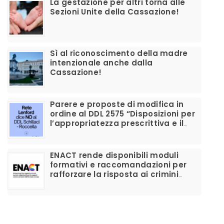
La gestazione per altri torna alle
Sezioni Unite della Cassazione!
Sì al riconoscimento della madre
intenzionale anche dalla
Cassazione!
Parere e proposte di modifica in
ordine al DDL 2575 “Disposizioni per
l’appropriatezza prescrittiva e il
corretto utilizzo dei farmaci per la
disforia di genere”
ENACT rende disponibili moduli
formativi e raccomandazioni per
rafforzare la risposta ai crimini
d’odio anti-LGBTIQ+ e migliorare il
supporto alle vittime