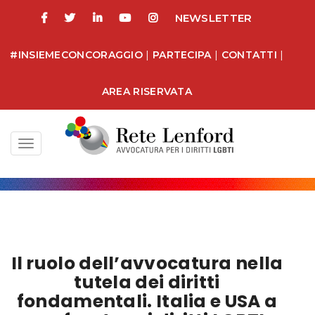
NEWSLETTER
#INSIEMECONCORAGGIO
|
PARTECIPA
|
CONTATTI
|
AREA RISERVATA
Toggle
navigation
Il ruolo dell’avvocatura nella
tutela dei diritti
fondamentali. Italia e USA a