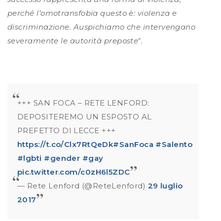
perché l’omotransfobia questo è: violenza e
discriminazione. Auspichiamo che intervengano
severamente le autorità preposte
“.
+++ SAN FOCA – RETE LENFORD:
DEPOSITEREMO UN ESPOSTO AL
PREFETTO DI LECCE +++
https://t.co/Clx7RtQeDk
#SanFoca
#Salento
#lgbti
#gender
#gay
pic.twitter.com/c0zH6l5ZDC
— Rete Lenford (@ReteLenford)
29 luglio
2017