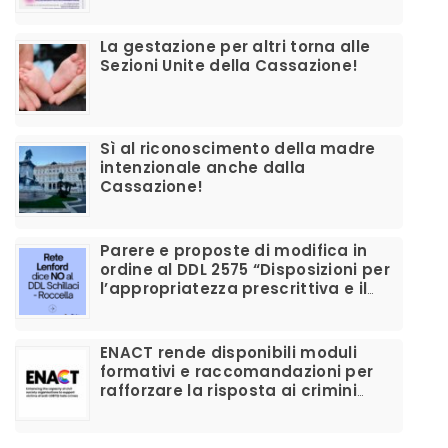
La gestazione per altri torna alle
Sezioni Unite della Cassazione!
Sì al riconoscimento della madre
intenzionale anche dalla
Cassazione!
Parere e proposte di modifica in
ordine al DDL 2575 “Disposizioni per
l’appropriatezza prescrittiva e il
corretto utilizzo dei farmaci per la
disforia di genere”
ENACT rende disponibili moduli
formativi e raccomandazioni per
rafforzare la risposta ai crimini
d’odio anti-LGBTIQ+ e migliorare il
supporto alle vittime