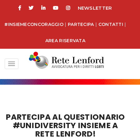
NEWSLETTER
#INSIEMECONCORAGGIO
|
PARTECIPA
|
CONTATTI
|
AREA RISERVATA
Toggle
navigation
PARTECIPA AL QUESTIONARIO
#UNIDIVERSITY INSIEME A
RETE LENFORD!