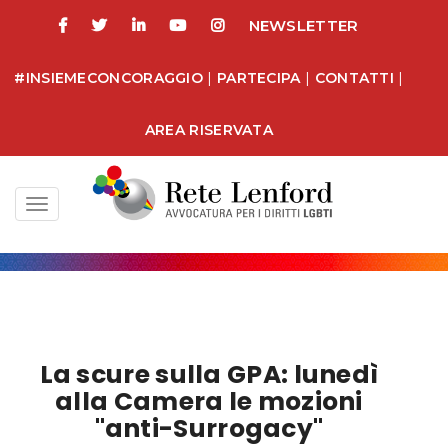
NEWSLETTER
#INSIEMECONCORAGGIO
|
PARTECIPA
|
CONTATTI
|
AREA RISERVATA
Toggle
navigation
La scure sulla GPA: lunedì
alla Camera le mozioni
"anti-Surrogacy"