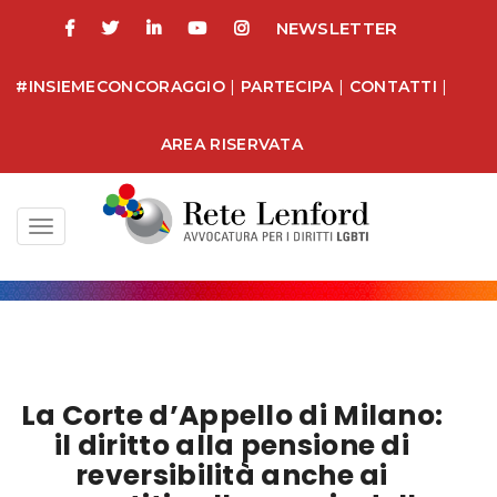
NEWSLETTER
#INSIEMECONCORAGGIO
|
PARTECIPA
|
CONTATTI
|
AREA RISERVATA
Toggle
navigation
La Corte d’Appello di Milano:
il diritto alla pensione di
reversibilità anche ai