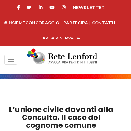
NEWSLETTER
#INSIEMECONCORAGGIO
|
PARTECIPA
|
CONTATTI
|
AREA RISERVATA
Toggle
navigation
L’unione civile davanti alla
Consulta. Il caso del
cognome comune