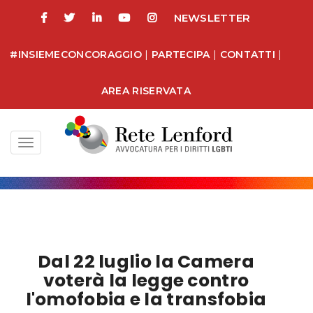
NEWSLETTER
#INSIEMECONCORAGGIO
|
PARTECIPA
|
CONTATTI
|
AREA RISERVATA
Toggle
navigation
Dal 22 luglio la Camera
voterà la legge contro
l'omofobia e la transfobia