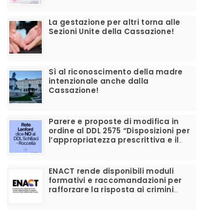
La gestazione per altri torna alle
Sezioni Unite della Cassazione!
Sì al riconoscimento della madre
intenzionale anche dalla
Cassazione!
Parere e proposte di modifica in
ordine al DDL 2575 “Disposizioni per
l’appropriatezza prescrittiva e il
corretto utilizzo dei farmaci per la
disforia di genere”
ENACT rende disponibili moduli
formativi e raccomandazioni per
rafforzare la risposta ai crimini
d’odio anti-LGBTIQ+ e migliorare il
supporto alle vittime