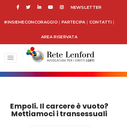
NEWSLETTER
#INSIEMECONCORAGGIO
|
PARTECIPA
|
CONTATTI
|
AREA RISERVATA
Toggle
navigation
Empoli. Il carcere è vuoto?
Mettiamoci i transessuali