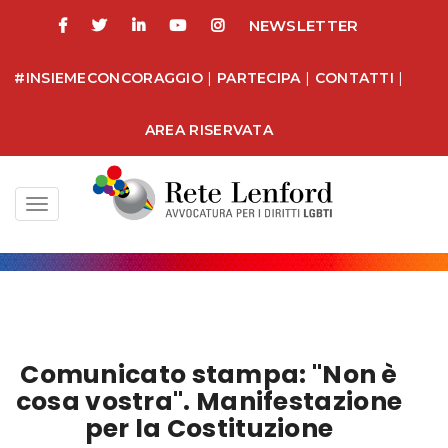
NEWSLETTER
#INSIEMECONCORAGGIO
|
PARTECIPA
|
CONTATTI
|
AREA RISERVATA
Toggle
navigation
Comunicato stampa: "Non è
cosa vostra". Manifestazione
per la Costituzione