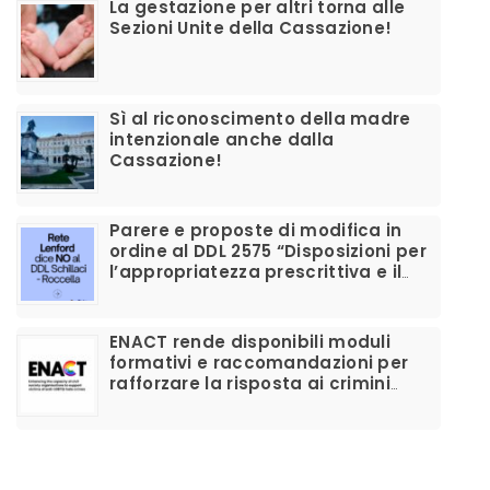
La gestazione per altri torna alle
Sezioni Unite della Cassazione!
Sì al riconoscimento della madre
intenzionale anche dalla
Cassazione!
Parere e proposte di modifica in
ordine al DDL 2575 “Disposizioni per
l’appropriatezza prescrittiva e il
corretto utilizzo dei farmaci per la
disforia di genere”
ENACT rende disponibili moduli
formativi e raccomandazioni per
rafforzare la risposta ai crimini
d’odio anti-LGBTIQ+ e migliorare il
supporto alle vittime