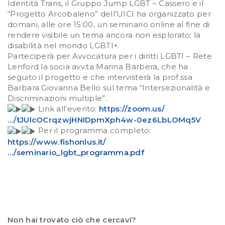
Identità Trans, il Gruppo Jump LGBT – Cassero e il
“Progetto Arcobaleno” dell’UICI ha organizzato per
domani, alle ore 15:00, un seminario online al fine di
rendere visibile un tema ancora non esplorato: la
disabilità nel mondo LGBTI+.
Parteciperà per Avvocatura per i diritti LGBTI – Rete
Lenford la socia avv.ta Marina Barbera, che ha
seguito il progetto e che intervisterà la prof.ssa
Barbara Giovanna Bello sul tema “Intersezionalità e
Discriminazioni multiple”.
Link all’evento:
https://zoom.us/
…/tJUlcOCrqzwjHNIDpmXph4w-0ez6LbLOMq5V
Per il programma completo:
https://www.fishonlus.it/
…/seminario_lgbt_programma.pdf
Non hai trovato ciò che cercavi?