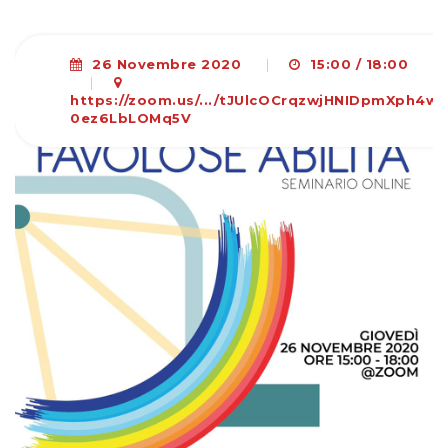
26 Novembre 2020
|
15:00 / 18:00
|
https://zoom.us/.../tJUlcOCrqzwjHNIDpmXph4w-
0ez6LbLOMq5V