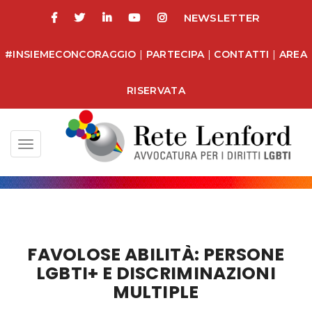
NEWSLETTER
#INSIEMECONCORAGGIO
|
PARTECIPA
|
CONTATTI
|
AREA
RISERVATA
Toggle
navigation
FAVOLOSE ABILITÀ: PERSONE
LGBTI+ E DISCRIMINAZIONI
MULTIPLE